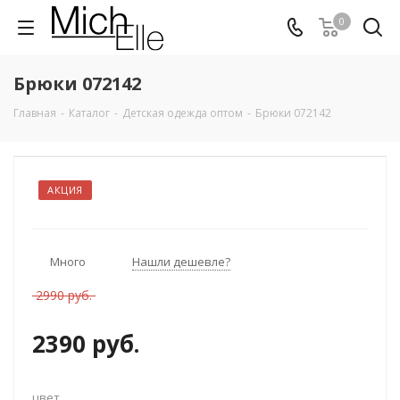
0
Брюки 072142
Главная
-
Каталог
-
Детская одежда оптом
-
Брюки 072142
АКЦИЯ
Много
Нашли дешевле?
2990 руб.
2390 руб.
цвет