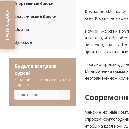
Спортивные брюки
Компания «Мишель» п
РАСПРОДАЖА!
Классические брюки
всей России, возможе
Шорты
Ночной женский комп
для того, чтобы обес
Мужское
не переодеваясь. Но
приятные тактильные
Торгово-производств
Будьте всегда в
Минимальная сумма за
курсе!
неограниченном колич
Узнавайте о скидках и акциях
первым
Современны
Женские ночные комп
спросом круглогодич
чтобы каждая ночнуш