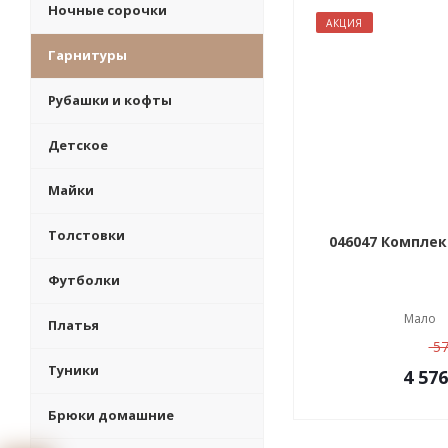
Ночные сорочки
АКЦИЯ
Гарнитуры
Рубашки и кофты
Детское
Майки
Толстовки
046047 Комплек
Футболки
Мало
Платья
57
Туники
4 576
Брюки домашние