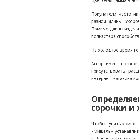
Цветовая гамма в асс
Покупатели часто ин
разной длины. Укоро
Помимо длины изделия
полиэстера способств
На холодное время го
Ассортимент позволя
присутствовать рас
интернет-магазина ко
Определяе
сорочки и 
Чтобы купить комплек
«Мишель» устанавлив
выбирая всю размерну