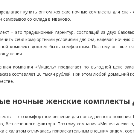
редлагает купить оптом женские ночные комплекты для сна - 
н самовывоз со склада в Иваново.
лект – это традиционный гарнитур, состоящий из двух базов
печить себя комфортными условиями для сна, надевая ночную со
чной комплект должен быть комфортным. Поэтому он шьется
 ощущения.
енная компания «Мишель» предлагает по выгодной цене зак
каза составляет 20 тысяч рублей. При этом любой домашний к
естве.
е ночные женские комплекты дл
лекты – это комфортное решение для повседневного ношения.
но, без сезонного фактора. Поэтому компания «Мишель» ежего
ка с халатом отличалась привлекательным внешним видом, со