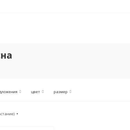
сна
дложения
цвет
размер
астание)