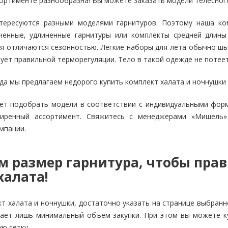
ортименте разнообразна! Вы можете заказать модели телесного
тересуются разными моделями гарнитуров. Поэтому наша ко
ченные, удлиненные гарнитуры или комплекты средней длин
 отличаются сезонностью. Легкие наборы для лета обычно шью
ует правильной терморегуляции. Тело в такой одежде не потеет
да мы предлагаем недорого купить комплект халата и ночнушки 
ет подобрать модели в соответствии с индивидуальными форм
ширенный ассортимент. Свяжитесь с менеджерами «Мишель»
мпании.
м размер гарнитура, чтобы пра
халата!
т халата и ночнушки, достаточно указать на странице выбранн
ает лишь минимальный объем закупки. При этом вы можете ку
ю сетку.