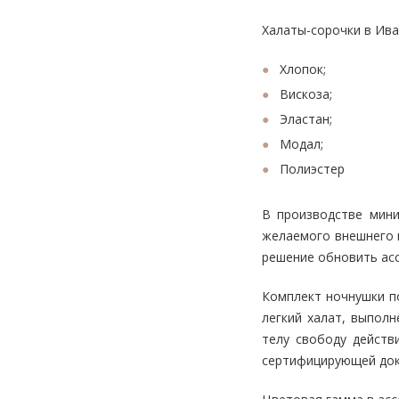
Халаты-сорочки в Ив
Хлопок;
Вискоза;
Эластан;
Модал;
Полиэстер
В производстве мини
желаемого внешнего в
решение обновить асс
Комплект ночнушки п
легкий халат, выпол
телу свободу действ
сертифицирующей док