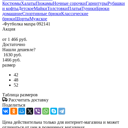
Костюмы
Халаты
Пижамы
Ночные сорочки
Гарнитуры
Рубашки
и кофты
Детское
Майки
Толстовки
Платья
Туники
Брюки
домашние
Спортивные брюки
Классические
брюки
Шорты
Мужское
-
Футболка махра 092141
Акция
от
1 466 руб.
Достаточно
Нашли дешевле?
1630 руб.
1466 руб.
размер
42
48
52
Таблица размеров
Рассчитать доставку
Поделиться
Цена действительна только для интернет-магазина и может
отличаться от цен в розничных магазинах