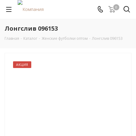
0
Лонгслив 096153
Главная
-
Каталог
-
Женские футболки оптом
-
Лонгслив 096153
АКЦИЯ