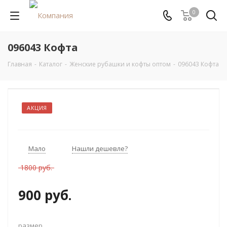
0
096043 Кофта
Главная
-
Каталог
-
Женские рубашки и кофты оптом
-
096043 Кофта
АКЦИЯ
Мало
Нашли дешевле?
1800 руб.
900 руб.
размер