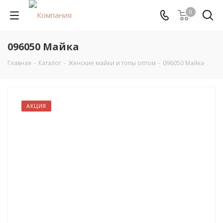
0
096050 Майка
Главная
-
Каталог
-
Женские майки и топы оптом
-
096050 Майка
АКЦИЯ