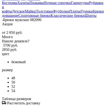
Костюмы
Халаты
Пижамы
Ночные сорочки
Гарнитуры
Рубашки
и
кофты
Детское
Майки
Толстовки
Футболки
Платья
Туники
Брюки
домашние
Спортивные брюки
Классические брюки
Шорты
-
Брюки мужские 082096
Акция
от
2 850 руб.
Много
Нашли дешевле?
3700 руб.
2850 руб.
цвет
бежевый
размер
48
50
52
54
Таблица размеров
Рассчитать доставку