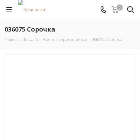
0
036075 Сорочка
Главная
-
Каталог
-
Ночные сорочки оптом
-
036075 Сорочка