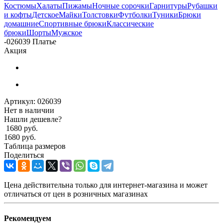
Костюмы
Халаты
Пижамы
Ночные сорочки
Гарнитуры
Рубашки
и кофты
Детское
Майки
Толстовки
Футболки
Туники
Брюки
домашние
Спортивные брюки
Классические
брюки
Шорты
Мужское
-
026039 Платье
Акция
Артикул:
026039
Нет в наличии
Нашли дешевле?
1680 руб.
1680 руб.
Таблица размеров
Поделиться
Цена действительна только для интернет-магазина и может
отличаться от цен в розничных магазинах
Рекомендуем