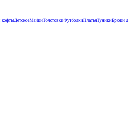
и кофты
Детское
Майки
Толстовки
Футболки
Платья
Туники
Брюки 