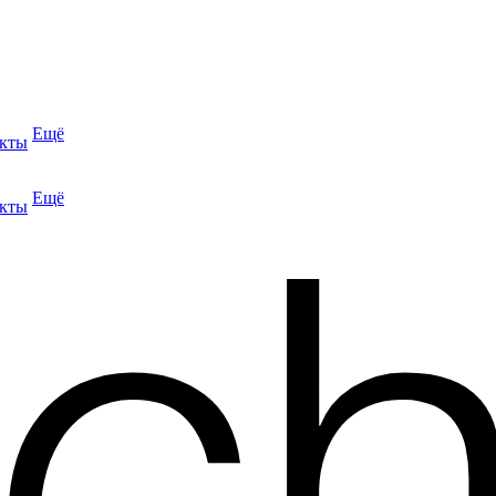
Ещё
кты
Ещё
кты