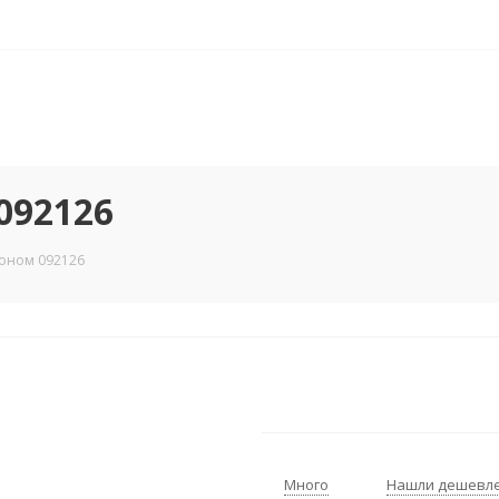
092126
шоном 092126
Много
Нашли дешевл