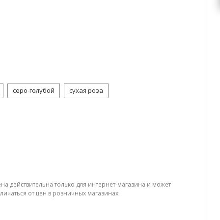
серо-голубой
сухая роза
ена действительна только для интернет-магазина и может
тличаться от цен в розничных магазинах