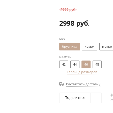
2999 руб.
2998 руб.
цвет
брусника
кемел
мокко
размер
42
44
46
48
Таблица размеров
Рассчитать доставку
Ц
Поделиться
о