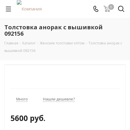
0
Толстовка анорак с вышивкой
092156
Главная
-
Каталог
-
Женские толстовки оптом
-
Толстовка анорак с
вышивкой 092156
Много
Нашли дешевле?
5600 руб.