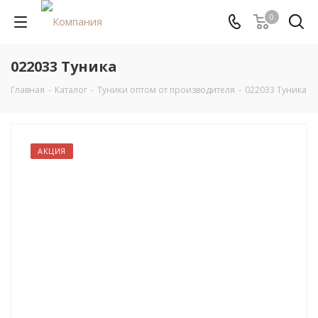
0
022033 Туника
Главная
-
Каталог
-
Туники оптом от производителя
-
022033 Туника
АКЦИЯ