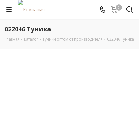
0
022046 Туника
Главная
-
Каталог
-
Туники оптом от производителя
-
022046 Туника